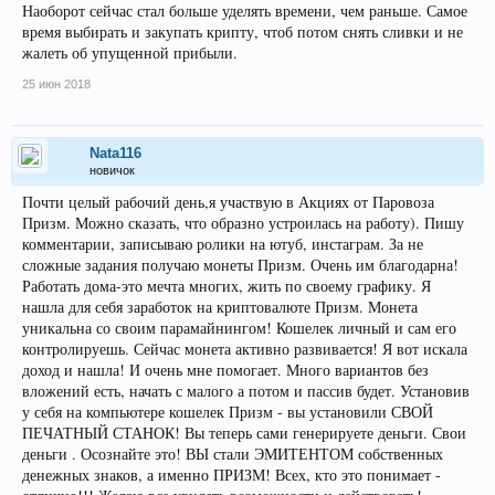
Наоборот сейчас стал больше уделять времени, чем раньше. Самое
время выбирать и закупать крипту, чтоб потом снять сливки и не
жалеть об упущенной прибыли.
25 июн 2018
Nata116
новичок
Почти целый рабочий день,я участвую в Акциях от Паровоза
Призм. Можно сказать, что образно устроилась на работу). Пишу
комментарии, записываю ролики на ютуб, инстаграм. За не
сложные задания получаю монеты Призм. Очень им благодарна!
Работать дома-это мечта многих, жить по своему графику. Я
нашла для себя заработок на криптовалюте Призм. Монета
уникальна со своим парамайнингом! Кошелек личный и сам его
контролируешь. Сейчас монета активно развивается! Я вот искала
доход и нашла! И очень мне помогает. Много вариантов без
вложений есть, начать с малого а потом и пассив будет. Установив
у себя на компьютере кошелек Призм - вы установили СВОЙ
ПЕЧАТНЫЙ СТАНОК! Вы теперь сами генерируете деньги. Свои
деньги . Осознайте это! ВЫ стали ЭМИТЕНТОМ собственных
денежных знаков, а именно ПРИЗМ! Всех, кто это понимает -