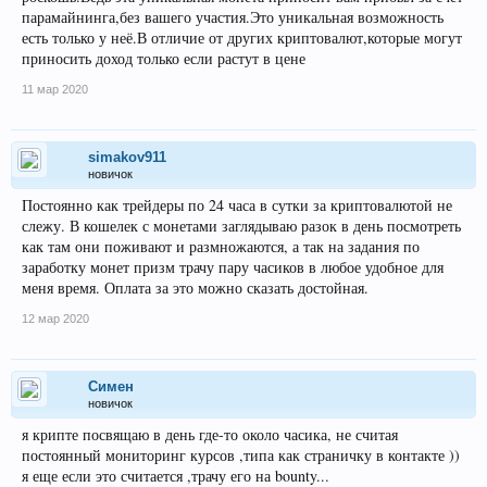
парамайнинга,без вашего участия.Это уникальная возможность
есть только у неё.В отличие от других криптовалют,которые могут
приносить доход только если растут в цене
11 мар 2020
simakov911
новичок
Постоянно как трейдеры по 24 часа в сутки за криптовалютой не
слежу. В кошелек с монетами заглядываю разок в день посмотреть
как там они поживают и размножаются, а так на задания по
заработку монет призм трачу пару часиков в любое удобное для
меня время. Оплата за это можно сказать достойная.
12 мар 2020
Симен
новичок
я крипте посвящаю в день где-то около часика, не считая
постоянный мониторинг курсов ,типа как страничку в контакте ))
я еще если это считается ,трачу его на bounty...