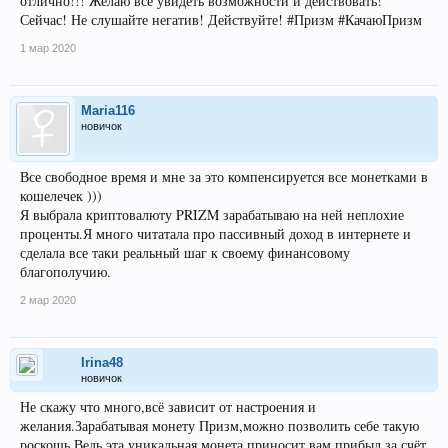
отлично!!! Желаю все увидеть возможности и действовать!
Сейчас! Не слушайте негатив! Действуйте! #Призм #КачаюПризм
1 мар 2020
Maria116
новичок
Все свободное время и мне за это компенсируется все монетками в
кошелечек )))
Я выбрала криптовалюту PRIZM зарабатываю на ней неплохие
проценты.Я много читатала про пассивный доход в интернете и
сделала все таки реальный шаг к своему финансовому
благополучию.
2 мар 2020
Irina48
новичок
Не скажу что много,всё зависит от настроения и
желания.Зарабатывая монету Призм,можно позволить себе такую
роскошь.Ведь эта уникальная монета приносит вам прибыл за счёт