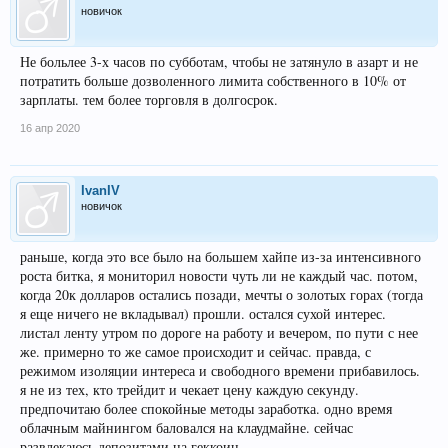
новичок
Не больлее 3-х часов по субботам, чтобы не затянуло в азарт и не
потратить больше дозволенного лимита собственного в 10% от
зарплаты. тем более торговля в долгосрок.
16 апр 2020
IvanIV
новичок
раньше, когда это все было на большем хайпе из-за интенсивного
роста битка, я мониторил новости чуть ли не каждый час. потом,
когда 20к долларов остались позади, мечты о золотых горах (тогда
я еще ничего не вкладывал) прошли. остался сухой интерес.
листал ленту утром по дороге на работу и вечером, по пути с нее
же. примерно то же самое происходит и сейчас. правда, с
режимом изоляции интереса и свободного времени прибавилось.
я не из тех, кто трейдит и чекает цену каждую секунду.
предпочитаю более спокойные методы заработка. одно время
облачным майнингом баловался на клаудмайне. сейчас
развлекаюсь депозитами на геккоин.