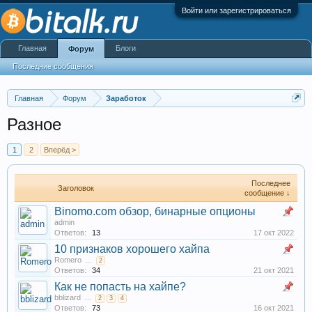
Войти или зарегистрироваться
Главная
Блоги
Форум
Последние сообщения
Главная
Форум
Заработок
Разное
1
2
Вперёд >
Последнее
Заголовок
сообщение ↓
Binomo.com обзор, бинарные опционы
admin
Ответов:
13
17 окт 2022
10 признаков хорошего хайпа
Romero
...
2
Ответов:
34
21 окт 2021
Как не попасть на хайпе?
bblizard
...
2
3
4
Ответов:
73
16 окт 2021