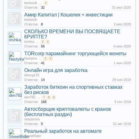
barboslk
...
2
Ответов:
32
31 июл 2020
Амир Капитал | Кошелек + инвестиции
barboslk
Ответов:
8
3 июл 2020
СКОЛЬКО ВРЕМЕНИ ВЫ ПОСВЯЩАЕТЕ
КРИПТЕ?
irishka
...
2
3
Ответов:
56
6 июн 2020
TORcorp парамайнинг торгующейся монеты
Nastyka
...
2
3
Ответов:
41
1 июн 2020
Онлайн игра для заработка
kiborg123
Ответов:
14
29 ноя 2018
Заработок биткоин на спортивных ставках
без рисков
den782
...
7
8
9
Ответов:
166
3 сен 2018
Автосборщик криптовалюты с кранов
(бесплатных раздач)
stepannos
Ответов:
5
31 авг 2018
Реальный заработок на автомате
StreetRider