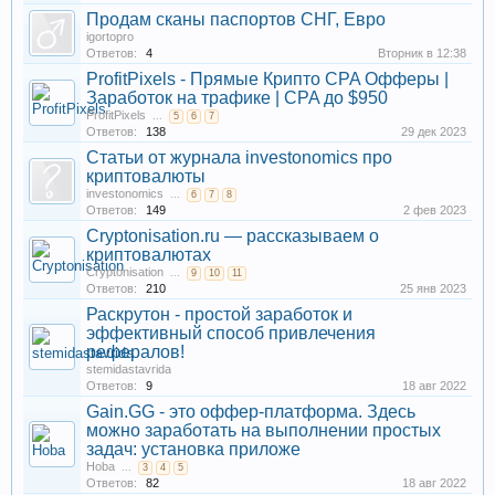
Продам сканы паспортов СНГ, Евро
igortopro
Ответов:
4
Вторник в 12:38
ProfitPixels - Прямые Крипто CPA Офферы |
Заработок на трафике | CPA до $950
ProfitPixels
...
5
6
7
Ответов:
138
29 дек 2023
Статьи от журнала investonomics про
криптовалюты
investonomics
...
6
7
8
Ответов:
149
2 фев 2023
Cryptonisation.ru — рассказываем о
криптовалютах
Cryptonisation
...
9
10
11
Ответов:
210
25 янв 2023
Раскрутон - простой заработок и
эффективный способ привлечения
рефералов!
stemidastavrida
Ответов:
9
18 авг 2022
Gain.GG - это оффер-платформа. Здесь
можно заработать на выполнении простых
задач: установка приложе
Hoba
...
3
4
5
Ответов:
82
18 авг 2022