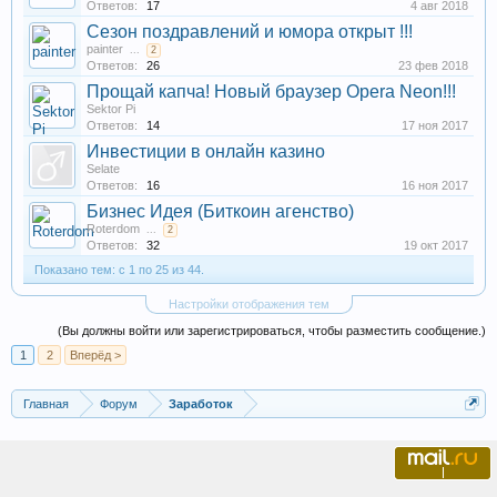
Ответов:
17
4 авг 2018
Сезон поздравлений и юмора открыт !!!
painter
...
2
Ответов:
26
23 фев 2018
Прощай капча! Новый браузер Opera Neon!!!
Sektor Pi
Ответов:
14
17 ноя 2017
Инвестиции в онлайн казино
Selate
Ответов:
16
16 ноя 2017
Бизнес Идея (Биткоин агенство)
Roterdom
...
2
Ответов:
32
19 окт 2017
Показано тем: с 1 по 25 из 44.
Настройки отображения тем
(Вы должны войти или зарегистрироваться, чтобы разместить сообщение.)
1
2
Вперёд >
Главная
Форум
Заработок