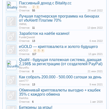
Пассивный доход с Bitality.cc
Bitallity
...
2
3
Ответов:
55
28 май 2022
Лучшая партнерская программа на бинарах
от vfxAlert! Платим 70%
XMNIL
Ответов:
11
13 фев 2022
Заработок на наёбе казино!
FuntikQwedd
Ответов:
13
6 янв 2022
eGOLD — криптовалюта и золото будущего
eGOLD
...
4
5
6
Ответов:
117
13 дек 2021
Quahl - будущая платежная система, дающая
2,198$ за регистрацию (от создателей PayPal)
BizunRu
Ответов:
0
21 июн 2021
Как собрать 200.000 - 500.000 сатоши за день
wert777
Ответов:
13
9 янв 2021
Обменивай криптовалюты выгодно + кэшбек
35% с каждого обмена
Darkfos
Ответов:
6
1 авг 2020
Биткоины за игры!