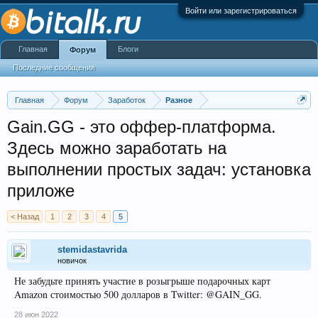
Войти или зарегистрироваться
Главная
Блоги
Форум
Последние сообщения
Главная
Форум
Заработок
Разное
Gain.GG - это оффер-платформа.
Здесь можно заработать на
выполнении простых задач: установка
приложе
< Назад
1
2
3
4
5
stemidastavrida
новичок
Не забудьте принять участие в розыгрыше подарочных карт
Amazon стоимостью 500 долларов в Twitter: @GAIN_GG.
28 июн 2022