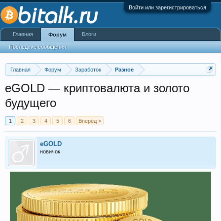
Войти или зарегистрироваться
Главная
Блоги
Форум
Последние сообщения
Главная
Форум
Заработок
Разное
eGOLD — криптовалюта и золото
будущего
1
2
3
4
5
6
Вперёд >
eGOLD
новичок