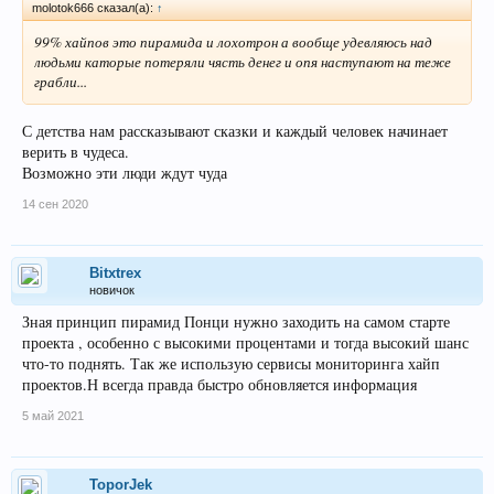
molotok666 сказал(а):
↑
99% хайпов это пирамида и лохотрон а вообще удевляюсь над
людьми каторые потеряли чясть денег и опя наступают на теже
грабли...
С детства нам рассказывают сказки и каждый человек начинает
верить в чудеса.
Возможно эти люди ждут чуда
14 сен 2020
Bitxtrex
новичок
Зная принцип пирамид Понци нужно заходить на самом старте
проекта , особенно с высокими процентами и тогда высокий шанс
что-то поднять. Так же использую сервисы мониторинга хайп
проектов.Н всегда правда быстро обновляется информация
5 май 2021
ToporJek