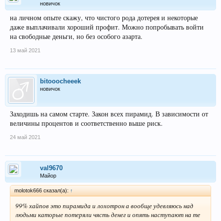
новичок
на личном опыте скажу, что чистого рода дотерея и некоторые
даже выплачивали хороший профит. Можно попробывать войти
на свободные деньги, но без особого азарта.
13 май 2021
bitooocheeek
новичок
Заходишь на самом старте. Закон всех пирамид. В зависимости от
величины процентов и соответственно выше риск.
24 май 2021
val9670
Майор
molotok666 сказал(а):
↑
99% хайпов это пирамида и лохотрон а вообще удевляюсь над
людьми каторые потеряли чясть денег и опять наступают на те