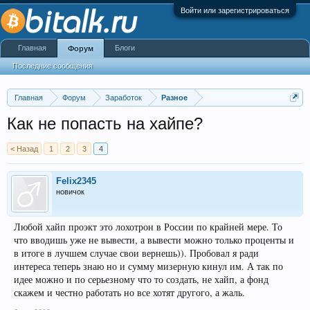
Войти или зарегистрироваться
Главная
Блоги
Форум
Последние сообщения
Главная
Форум
Заработок
Разное
Как не попасть на хайпе?
< Назад
1
2
3
4
Felix2345
новичок
Любой хайп проэкт это лохотрон в России по крайней мере. То
что вводишь уже не вывести, а вывести можно только проценты и
в итоге в лучшем случае свои вернешь)). Пробовал я ради
интереса теперь знаю но и сумму мизерную кинул им. А так по
идее можно и по серьезному что то создать, не хайп, а фонд
скажем и честно работать но все хотят другого, а жаль.