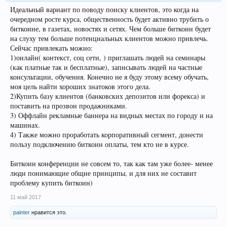
Идеальный вариант по поводу поиску клиентов, это когда на
очередном росте курса, общественность будет активно трубить о
биткоине, в газетах, новостях и сетях. Чем больше биткоин будет
на слуху тем больше потенциальных клиентов можно привлечь.
Сейчас привлекать можно:
1)онлайн( контекст, соц сети, ) приглашать людей на семинары
(как платные так и бесплатные), записывать людей на частные
консультации, обучения. Конечно не я буду этому всему обучать,
моя цель найти хороших знатоков этого дела.
2)Купить базу клиентов (банковских депозитов или форекса) и
поставить на прозвон продажниками.
3) Оффлайн рекламные баннера на видных местах по городу и на
машинах.
4) Также можно проработать корпоративный сегмент, донести
пользу подключению биткоин оплаты, тем кто не в курсе.
Биткоин конференции не совсем то, так как там уже более- менее
люди понимающие общие принципы, и для них не составит
проблему купить биткоин)
11 май 2017
painter
нравится это.