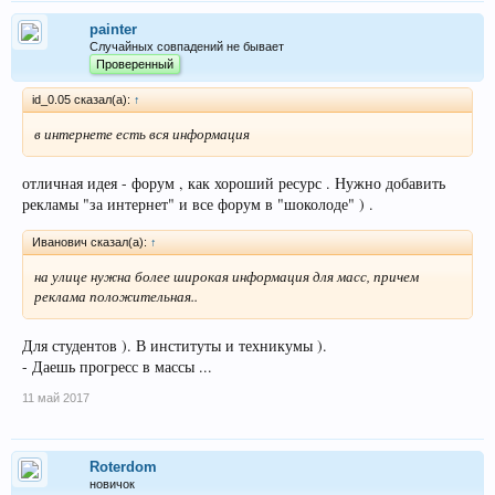
painter
Случайных совпадений не бывает
Проверенный
id_0.05 сказал(а):
↑
в интернете есть вся информация
отличная идея - форум , как хороший ресурс . Нужно добавить
рекламы "за интернет" и все форум в "шоколоде" ) .
Иванович сказал(а):
↑
на улице нужна более широкая информация для масс, причем
реклама положительная..
Для студентов ). В институты и техникумы ).
- Даешь прогресс в массы ...
11 май 2017
Roterdom
новичок