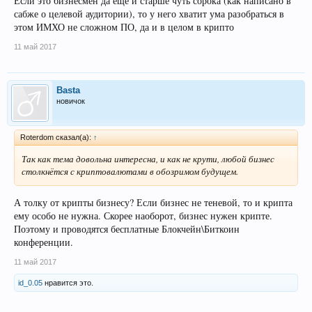
Если это бизнесмен да еще и старше чуть сорока (как написано в
сабже о целевой аудитории), то у него хватит ума разобраться в
этом ИМХО не сложном ПО, да и в целом в крипто
11 май 2017
Basta
новичок
Roterdom сказал(а):
↑
Так как тема довольна интересна, и как не крути, любой бизнес
столкнётся с криптовалютами в обозримом будущем.
А толку от крипты бизнесу? Если бизнес не теневой, то и крипта
ему особо не нужна. Скорее наоборот, бизнес нужен крипте.
Поэтому и проводятся бесплатные Блокчейн\Биткоин
конференции.
11 май 2017
id_0.05
нравится это.