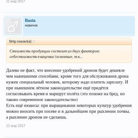
11 мар 2017
Basta
новичок
Strig сказал(а):
↑
Стоимость продукции состоит из двух факторов:
себестоимость+наценка (основные, т.к...
Далеко не факт, что внесение удобрений дроном будет дешевле
чем нынешними способами, кроме того для обслуживания дрона
нужен специальный человек, которому надо платить зарплату. И
при нынешнем лётном законодательстве ещё придётся
согласовывать время и маршрут полёта (это похоже на бред, но
таково современное законодательство)
Есть ещё нюансы: при выращивании некоторых культур удобрения
можно вносить при посеве и в дальнейшем при рыхлении почвы,
а рыхление дроном не сделаешь.
12 мар 2017