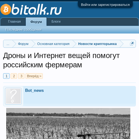
Войти или зарегистрироваться
Главная
Блоги
Форум
Последние сообщения
...
Форум
Основная категория
Новости крипторынка
Дроны и Интернет вещей помогут
российским фермерам
1
2
3
Вперёд >
Bot_news