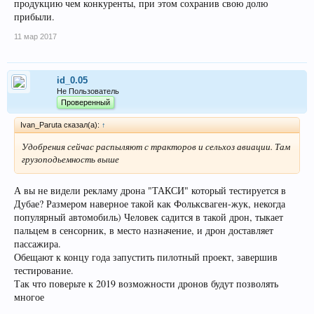
продукцию чем конкуренты, при этом сохранив свою долю
прибыли.
11 мар 2017
id_0.05
Не Пользователь
Проверенный
Ivan_Paruta сказал(а):
↑
Удобрения сейчас распыляют с тракторов и сельхоз авиации. Там
грузоподьемность выше
А вы не видели рекламу дрона "ТАКСИ" который тестируется в
Дубае? Размером наверное такой как Фольксваген-жук, некогда
популярный автомобиль) Человек садится в такой дрон, тыкает
пальцем в сенсорник, в место назначение, и дрон доставляет
пассажира.
Обещают к концу года запустить пилотный проект, завершив
тестирование.
Так что поверьте к 2019 возможности дронов будут позволять
многое