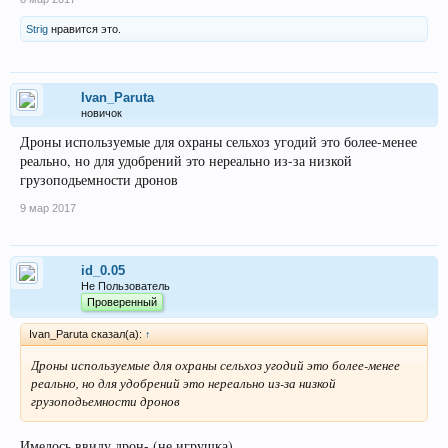
Strig
нравится это.
Ivan_Paruta
новичок
Дроны используемые для охраны сельхоз угодий это более-менее
реально, но для удобрений это нереально из-за низкой
грузоподьемности дронов
9 мар 2017
id_0.05
Не Пользователь
Проверенный
Ivan_Paruta сказал(а):
↑
Дроны используемые для охраны сельхоз угодий это более-менее
реально, но для удобрений это нереально из-за низкой
грузоподьемности дронов
Имелось ввиду дрон- (не игрушка)