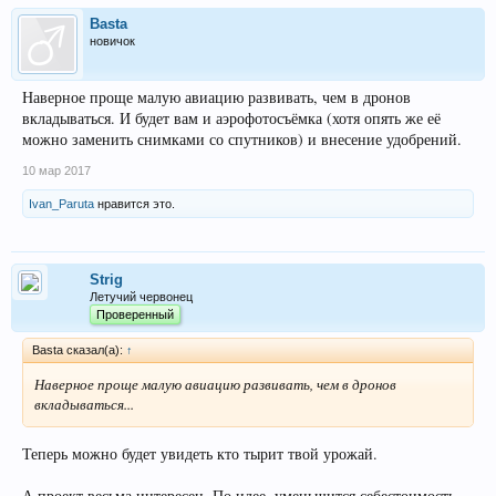
Basta
новичок
Наверное проще малую авиацию развивать, чем в дронов
вкладываться. И будет вам и аэрофотосъёмка (хотя опять же её
можно заменить снимками со спутников) и внесение удобрений.
10 мар 2017
Ivan_Paruta
нравится это.
Strig
Летучий червонец
Проверенный
Basta сказал(а):
↑
Наверное проще малую авиацию развивать, чем в дронов
вкладываться...
Теперь можно будет увидеть кто тырит твой урожай.
А проект весьма интересен. По идее, уменьшится себестоимость