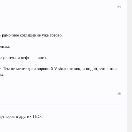
#4
 рамочное соглашение уже готово.
ценам.
 улетела, а нефть — вниз.
е. Тем не менее дали хороший V-shape отскок, и видно, что рынок
ях.
#5
артнеров в других ГЕО.