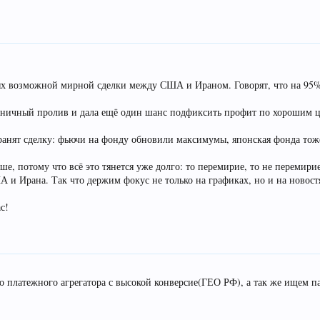
ях возможной мирной сделки между США и Ираном. Говорят, что на 95%
ятничный пролив и дала ещё один шанс подфиксить профит по хорошим 
нят сделку: фьючи на фонду обновили максимумы, японская фонда тоже
ше, потому что всё это тянется уже долго: то перемирие, то не перемири
А и Ирана. Так что держим фокус не только на графиках, но и на новост
с!
о платежного агрегатора с высокой конверсие(ГЕО РФ), а так же ищем п