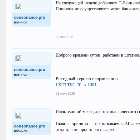
На следующей неделе добавляем Т-Банк cash
Пополнение осуществляется через банкомат
consonance.pro
новичок
6 июн 2026
Доброго времени суток, работаем в штатно
consonance.pro
новичок
Выгодный курс по направлению
USDTTRC-20 -> СБП
31 июл 2026
Июль худший месяц для технологического се
Главная причина — так называемая AI capex
consonance.pro
отдачи, а не просто роста capex.
новичок