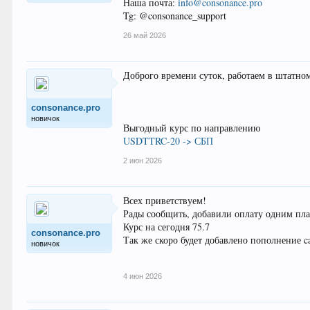
Наша почта:
info@consonance.pro
Tg: @consonance_support
26 май 2026
Доброго времени суток, работаем в штатно
consonance.pro
новичок
Выгодный курс по направлению
USDTTRC-20 -> СБП
2 июн 2026
Всех приветствуем!
Рады сообщить, добавили оплату одним плат
Курс на сегодня 75.7
consonance.pro
Так же скоро будет добавлено пополнение c
новичок
4 июн 2026