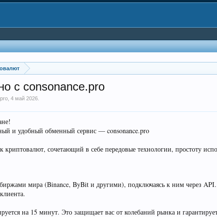
товалют
о с consonance.pro
pro
,
4 май 2026
.
ане!
ый и удобный обменный сервис — consonance.pro
к криптовалют, сочетающий в себе передовые технологии, простоту исп
ржами мира (Binance, ByBit и другими), подключаясь к ним через API.
клиента.
руется на 15 минут. Это защищает вас от колебаний рынка и гарантирует