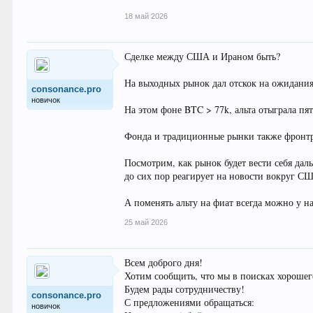
18 май 2026
Сделке между США и Ираном быть?
На выходных рынок дал отскок на ожидани
consonance.pro
новичок
На этом фоне BTC > 77k, альта отыграла п
Фонда и традиционные рынки также фронтра
Посмотрим, как рынок будет вести себя даль
до сих пор реагирует на новости вокруг СШ
А поменять альту на фиат всегда можно у на
25 май 2026
Всем доброго дня!
Хотим сообщить, что мы в поисках хорошег
Будем рады сотрудничеству!
consonance.pro
С предложениями обращаться:
новичок