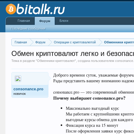
Главная
Блоги
Форум
Последние сообщения
Главная
Форум
Операции с криптовалютой
Обменники крип
Обмен криптовалют легко и безопасн
Тема в разделе "
Обменники криптовалют
", создана пользователем
consonance.
Доброго времени суток, уважаемые форумч
Рады представить вашему вниманию надежн
consonance.pro
consonance.pro — это современный обменни
новичок
Почему выбирают consonance.pro?
Максимально выгодный курс
Мы работаем с крупнейшими криптоби
выгодные курсы обмена для каждого 
Фиксация курса на 15 минут
После оформления заявки курс фикси