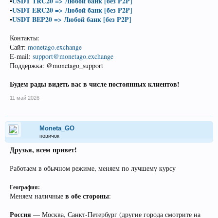
▪️
USDT TRC20 => Любой банк [без P2P]
▪️
USDT ERC20 => Любой банк [без P2P]
▪️
USDT BEP20 => Любой банк [без P2P]
Контакты:
Сайт:
monetago.exchange
E-mail:
support@monetago.exchange
Поддержка: @monetago_support
Будем рады видеть вас в числе постоянных клиентов!
11 май 2026
Moneta_GO
новичок
Друзья, всем привет!
Работаем в обычном режиме, меняем по лучшему курсу
География:
в обе стороны
Меняем наличные
:
Россия
— Москва, Санкт-Петербург (другие города смотрите на