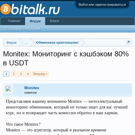
Войти или зарегистрироваться
Главная
Блоги
Форум
Последние сообщения
Форум
...
Обменники криптовалют
Monitex: Мониторинг с кэшбэком 80%
в USDT
1
2
3
4
Вперёд >
Monitex
новичок
Представляем вашему вниманию Monitex — интеллектуальный
мониторинг обменников, который не только ищет для вас лучший
курс, но и возвращает часть комиссии обратно в ваш карман.
Что такое Monitex?
Monitex — это агрегатор, который в реальном времени