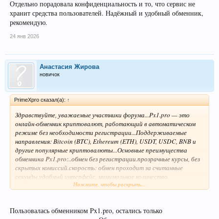
Отдельно порадовала конфиденциальность и то, что сервис не
хранит средства пользователей. Надёжный и удобный обменник,
рекомендую.
24 янв 2026
Анастасия Жирова
новичок
PrimeXpro сказал(а):
↑
Здравствуйте, уважаемые участники форума...Px1.pro — это
онлайн‑обменник криптовалют, работающий в автоматическом
режиме без необходимости регистрации...Поддерживаемые
направления: Bitcoin (BTC), Ethereum (ETH), USDT, USDC, BNB и
другие популярные криптовалюты...Основные преимущества
обменника Px1.pro:..обмен без регистрации.прозрачные курсы, без
скрытых комиссий.скорость: обмен проходит за считанные
секунды.удобный интерфейс, минимальное количество
Нажмите, чтобы раскрыть...
шагов.конфиденциальность сделок...Безопасность..Все операции
проходят по защищённому соединению (SSL).Используем резервные
адреса и автоматическую проверку транзакций.Мы не храним
Пользовалась обменником Px1.pro, остались только
средства пользователей.Поддержка всегда на связи — Telegram,