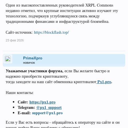
Один из высокопоставленных руководителей XRPL Commons
недавно отметил, что крупные институции активно изучают эту
технологию, подчеркнув углубляющуюся связь между
традиционными финансами и инфраструктурой блокчейна.
Сайт-источник:
https://blockflash.top/
23 фев 2026
PrimeXpro
новичок
Уважаемые участники форума,
если Вы желаете быстро и
надежно приобрести криптовалюту,
Px1.pro
.
тогда заходите на наш сайт обменника криптовалют
Наши контакты:
Сайт:
https://px1.pro
Telegram:
@px1_support
E-mail:
support@px1.pro
Если у Вас есть вопросы - обращайтесь к оператору на сайте и он
решит любую Вашу проблему с обменами!