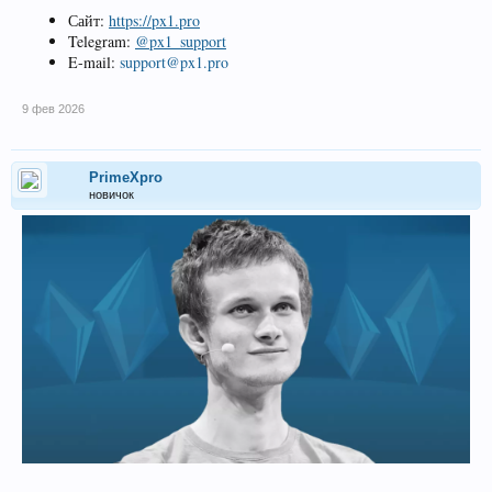
Сайт:
https://px1.pro
Telegram:
@px1_support
E-mail:
support@px1.pro
9 фев 2026
PrimeXpro
новичок