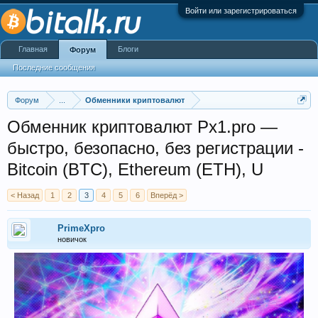
Войти или зарегистрироваться
Главная
Блоги
Форум
Последние сообщения
Форум
...
Обменники криптовалют
Обменник криптовалют Px1.pro —
быстро, безопасно, без регистрации -
Bitcoin (BTC), Ethereum (ETH), U
< Назад
1
2
3
4
5
6
Вперёд >
PrimeXpro
новичок