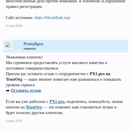
многочисленные дела против компаний, в основном за нарушения
правил регистрации.
Сайт-источник:
https://blockflash.top/
4 мар 2026
PrimeXpro
новичок
Уважаемые клиенты!
Мы стремимся предоставлять услуги высокого качества и
постоянно совершенствуемся.
PX1.pro на
Просим вас оставить отзыв о сотрудничестве с
TrustOrg
— ваше мнение помогает нам развиваться и повышать
уровень сервиса.
Оставить отзыв
➡️
PX1.pro
,
Если вы уже работали с
поделитесь, пожалуйста, своим
TrustOrg
опытом на
— это поможет нам становиться лучше и
будет полезно другим клиентам.
6 мар 2026