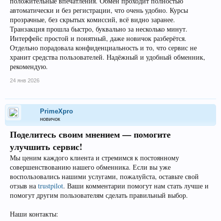
положительные впечатления. Обмен проходит полностью
e-mail и форма на сайте..Если у вас возникли вопросы, задержка
автоматически и без регистрации, что очень удобно. Курсы
транзакции или нужна помощь — наша служба поддержки
прозрачные, без скрытых комиссий, всё видно заранее.
оперативно ответит...Наши контакты:..Сайт: px1.pro.Telegram:
@px1_support.E-mail:
support@px1.pro
..
Транзакция прошла быстро, буквально за несколько минут.
Интерфейс простой и понятный, даже новичок разберётся.
Отдельно порадовала конфиденциальность и то, что сервис не
хранит средства пользователей. Надёжный и удобный обменник,
рекомендую.
24 янв 2026
PrimeXpro
новичок
Поделитесь своим мнением — помогите
улучшить сервис!
Мы ценим каждого клиента и стремимся к постоянному
совершенствованию нашего обменника. Если вы уже
воспользовались нашими услугами, пожалуйста, оставьте свой
отзыв на
trustpilot
. Ваши комментарии помогут нам стать лучше и
помогут другим пользователям сделать правильный выбор.
Наши контакты: