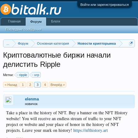
Войти или зарегистрироваться
Главная
Блоги
Форум
Последние сообщения
...
Форум
Основная категория
Новости крипторынка
Криптовалютные биржи начали
делистить Ripple
Метки:
ripple
xrp
< Назад
1
2
3
4
Вперёд >
elenma
новичок
Take a place in the history of NFT. Buy a banner on the NFT History
website! You will receive an endless stream of traffic to your NFT
project or website and your place of honor in the history of NFT
projects. Leave your mark on history!
https://nfthistory.art