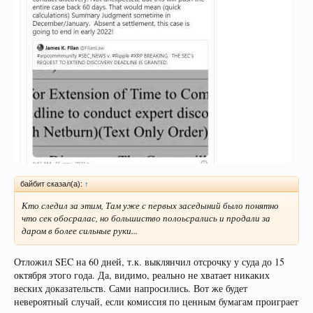
байбит сказал(а):
↑
Кто следил за этим, Там уже с первых заседыний было понятно
что сек обосралас, но большиство полоьсрались и продали за
даром в более сильные руки...
Отложил SEC на 60 дней, т.к. выклянчил отсрочку у суда до 15
октября этого года. Да, видимо, реально не хватает никаких
веских доказательств. Сами напросились. Вот же будет
невероятный случай, если комиссия по ценным бумагам проиграет