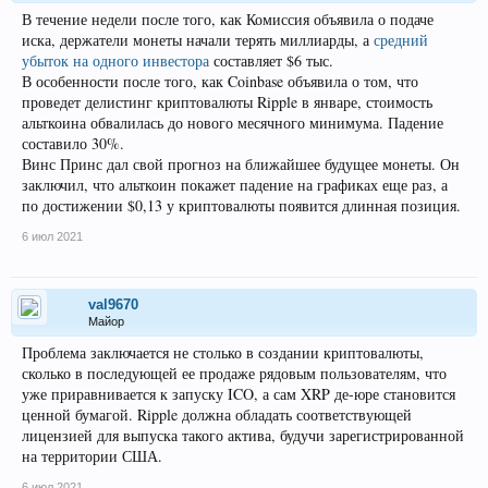
В течение недели после того, как Комиссия объявила о подаче
иска, держатели монеты начали терять миллиарды, а
средний
убыток на одного инвестора
составляет $6 тыс.
В особенности после того, как Coinbase объявила о том, что
проведет делистинг криптовалюты Ripple в январе, стоимость
альткоина обвалилась до нового месячного минимума. Падение
составило 30%.
Винс Принс дал свой прогноз на ближайшее будущее монеты. Он
заключил, что альткоин покажет падение на графиках еще раз, а
по достижении $0,13 у криптовалюты появится длинная позиция.
6 июл 2021
val9670
Майор
Проблема заключается не столько в создании криптовалюты,
сколько в последующей ее продаже рядовым пользователям, что
уже приравнивается к запуску ICO, а сам XRP де-юре становится
ценной бумагой. Ripple должна обладать соответствующей
лицензией для выпуска такого актива, будучи зарегистрированной
на территории США.
6 июл 2021