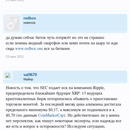
21 июн 2021
redbox
новичок
да думаю сейчас биток чуть потрясёт но это не страшно
eсли хочешь модный смартфон или комп почти на шару то иди
сюда
www.redbox.one
все за биткоин
23 июн 2021
val9670
Майор
Новость о том, что SEC подает иск на компанию Ripple,
предопределила ближайшее будущее XRP: 13 ведущих
криптовалютных бирж поторопились объявить о приостановке
торговли монетой. За последний месяц цена альткоина достигала
предельного минимума $0,17, а максимум не поднимался и к
$0,70 (по данным
CoinMarketCap
). Но действительно ли у коина
нет перспектив, как пишут некоторые эксперты, или надежда все
же есть и вопрос в осторожности? Исследуем ситуацию,