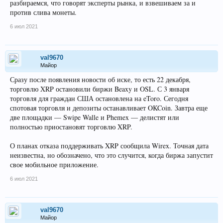
разбираемся, что говорят эксперты рынка, и взвешиваем за и
против слива монеты.
6 июл 2021
val9670
Майор
Сразу после появления новости об иске, то есть 22 декабря,
торговлю XRP остановили биржи Beaxy и OSL. С 3 января
торговля для граждан США остановлена на eToro. Сегодня
спотовая торговля и депозиты останавливает OKCoin. Завтра еще
две площадки — Swipe Walle и Phemex — делистят или
полностью приостановят торговлю XRP.
О планах отказа поддерживать XRP сообщила Wirex. Точная дата
неизвестна, но обозначено, что это случится, когда биржа запустит
свое мобильное приложение.
6 июл 2021
val9670
Майор