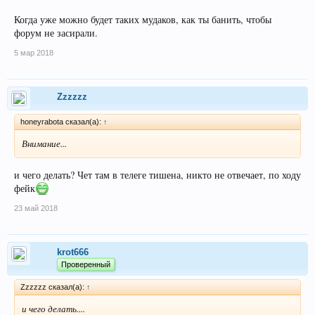
Когда уже можно будет таких мудаков, как ты банить, чтобы
форум не засирали.
5 мар 2018
Zzzzzz
honeyrabota сказал(а):
↑
Внимание...
и чего делать? Чет там в телеге тишена, никто не отвечает, по ходу
фейк
23 май 2018
krot666
Проверенный
Zzzzzz сказал(а):
↑
и чего делать....