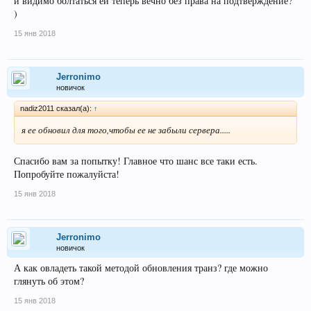
и видимо болтаться ей теперь вечно без права на подтверждение?
)
15 янв 2018
Jerronimo
новичок
nadiz2011 сказал(а):
↑
я ее обновил для того,чтобы ее не забыли сервера.....
Спасибо вам за попытку! Главное что шанс все таки есть.
Попробуйте пожалуйста!
15 янв 2018
Jerronimo
новичок
А как овладеть такой методой обновления транз? где можно
глянуть об этом?
15 янв 2018