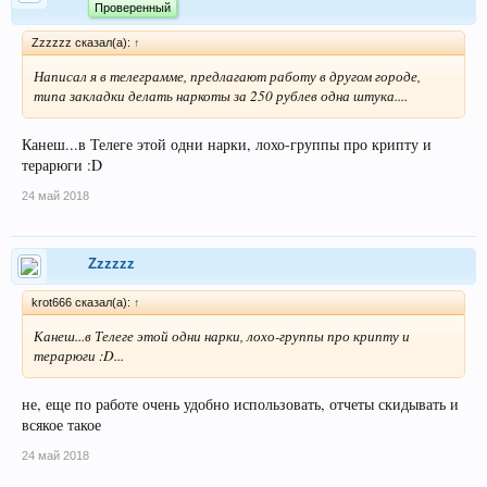
Проверенный
Zzzzzz сказал(а):
↑
Написал я в телеграмме, предлагают работу в другом городе,
типа закладки делать наркоты за 250 рублев одна штука....
Канеш...в Телеге этой одни нарки, лохо-группы про крипту и
терарюги :D
24 май 2018
Zzzzzz
krot666 сказал(а):
↑
Канеш...в Телеге этой одни нарки, лохо-группы про крипту и
терарюги :D...
не, еще по работе очень удобно использовать, отчеты скидывать и
всякое такое
24 май 2018