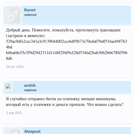
Kermt
новичок
Добрый день. Помогите, пожалуйста, протолкнуть транзакции
(застряли в мемпуле):
529ac9dfe2cec341a3c9139044002ccc6d95b73e70eda07bdf516acb9f763
4bd
b6ba68e55c5f9d2942311d1148f294f9cf28d5346d2bab3062b667ff4f596
8d6
28 окт 2020
arshik
новичок
Я случайно отправил биток на платежку меньше минимума,
который есть у платежки и деньги пропали. Что можно сделать?
3 апр 2021
Alexpost