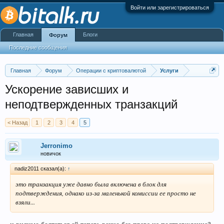
Войти или зарегистрироваться
Главная
Блоги
Форум
Последние сообщения
Главная
Форум
Операции с криптовалютой
Услуги
Ускорение зависших и
неподтвержденных транзакций
< Назад
1
2
3
4
5
Jerronimo
новичок
nadiz2011 сказал(а):
↑
это транзакция уже давно была включена в блок для
подтверждения, однако из-за маленькой комиссии ее просто не
взяли...