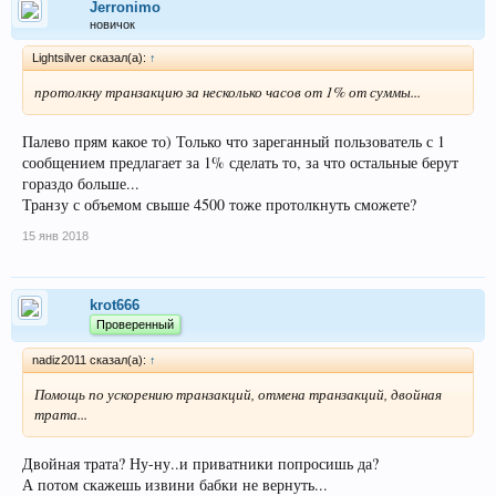
Jerronimo
новичок
Lightsilver сказал(а):
↑
протолкну транзакцию за несколько часов от 1% от суммы...
Палево прям какое то) Только что зареганный пользователь с 1
сообщением предлагает за 1% сделать то, за что остальные берут
гораздо больше...
Транзу с объемом свыше 4500 тоже протолкнуть сможете?
15 янв 2018
krot666
Проверенный
nadiz2011 сказал(а):
↑
Помощь по ускорению транзакций, отмена транзакций, двойная
трата...
Двойная трата? Ну-ну..и приватники попросишь да?
А потом скажешь извини бабки не вернуть...