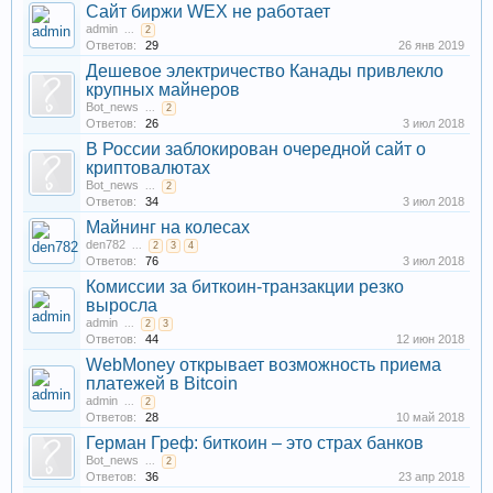
Сайт биржи WEX не работает
admin
...
2
Ответов:
29
26 янв 2019
Дешевое электричество Канады привлекло
крупных майнеров
Bot_news
...
2
Ответов:
26
3 июл 2018
В России заблокирован очередной сайт о
криптовалютах
Bot_news
...
2
Ответов:
34
3 июл 2018
Майнинг на колесах
den782
...
2
3
4
Ответов:
76
3 июл 2018
Комиссии за биткоин-транзакции резко
выросла
admin
...
2
3
Ответов:
44
12 июн 2018
WebMoney открывает возможность приема
платежей в Bitcoin
admin
...
2
Ответов:
28
10 май 2018
Герман Греф: биткоин – это страх банков
Bot_news
...
2
Ответов:
36
23 апр 2018