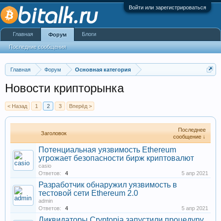
Войти или зарегистрироваться
Главная
Блоги
Форум
Последние сообщения
Главная
Форум
Основная категория
Новости крипторынка
< Назад
1
2
3
Вперёд >
Последнее
Заголовок
сообщение ↓
Потенциальная уязвимость Ethereum
угрожает безопасности бирж криптовалют
casio
Ответов:
4
5 апр 2021
Разработчик обнаружил уязвимость в
тестовой сети Ethereum 2.0
admin
Ответов:
4
5 апр 2021
Ликвидаторы Cryptopia запустили процедуру