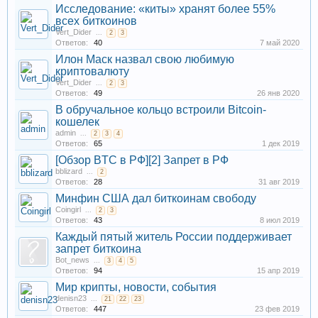
Исследование: «киты» хранят более 55%
всех биткоинов
Vert_Dider
...
2
3
Ответов:
40
7 май 2020
Илон Маск назвал свою любимую
криптовалюту
Vert_Dider
...
2
3
Ответов:
49
26 янв 2020
В обручальное кольцо встроили Bitcoin-
кошелек
admin
...
2
3
4
Ответов:
65
1 дек 2019
[Обзор BTC в РФ][2] Запрет в РФ
bblizard
...
2
Ответов:
28
31 авг 2019
Минфин США дал биткоинам свободу
Coingirl
...
2
3
Ответов:
43
8 июл 2019
Каждый пятый житель России поддерживает
запрет биткоина
Bot_news
...
3
4
5
Ответов:
94
15 апр 2019
Мир крипты, новости, события
denisn23
...
21
22
23
Ответов:
447
23 фев 2019