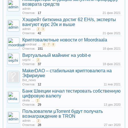
возврата средств
admin
Ответов:
17
21 фев 2021
Хэшрейт биткоина достиг 62 EH/s, эксперты
вангуют курс 20к и выше
admin
...
2
3
Ответов:
42
21 фев 2021
Криптовалютные новости от Moordraala
moordraal
...
6
7
8
Ответов:
151
18 фев 2021
Виртуальный майнинг на yobit-е
sejzhi
...
2
Ответов:
37
18 фев 2021
MakerDAO – стабильная криптовалюта на
Эфириуме
Bot_news
Ответов:
12
11 янв 2021
Банк Швеции начал тестировать собственную
цифровую валюту
okela
...
2
Ответов:
29
13 дек 2020
Пользователи µTorrent будут получать
вознаграждение в TRON
admin
...
2
Ответов:
28
27 окт 2020