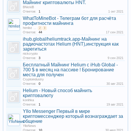
Майнинг криптовалюты HNT.
BNickiB
Ответов:
1
1 окт 2021
WhatToMineBot - Телеграм бот для расчёта
профитности майнинга
htmlist
...
2
3
Ответов:
44
17 сен 2021
ihub.global/heliumtrack.app-Майнинг на
радиочастотах Helium (HNT),инструкция как
зарегиться
nickcrypto
Ответов:
3
9 сен 2021
Бесплатный Майнинг Helium с iHub Global -
700 $ в месяц на пассиве ! Бронирование
места для получен
Cryptoindustry
Ответов:
0
30 авг 2021
Helium - Новый способ майнить
криптовалюту
konihka
Ответов:
1
19 авг 2021
Yllo Messenger Первый в мире
криптомессенджер который вознаграждает за
общение
YlloNews
Ответов:
10
30 июл 2021