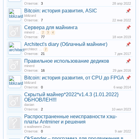
Ответов:
3
28 апр 2022
Bitcoin: история развития, ASIC
bblizard
Ответов:
7
22 янв 2022
Сервера для майнинга
minerd
...
2
3
4
Ответов:
77
18 ноя 2019
Architect's diary (Облачный майнинг)
architect
...
2
Ответов:
21
7 дек 2017
Правильное использование дедиков
minerd
Ответов:
16
29 дек 2016
Bitcoin: история развития, от CPU до FPGA
bblizard
Ответов:
0
6 мар 2014
Скрытый майнер*2022*v1.4.3 {1.01.2022}
ОБНОВЛЕН!!!
daxian
Ответов:
2
10 июл 2023
Распространенные неисправности хэш-
платы Antminer и решения
о майнинге Zeus
Ответов:
0
9 авг 2022
OkSender – программа для продвижения в