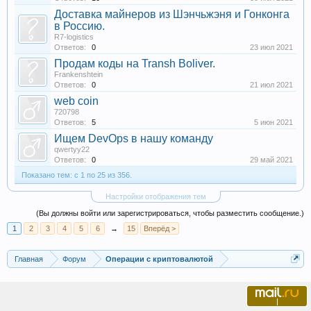
Доставка майнеров из Шэнчьжэня и Гонконга
в Россию.
R7-logistics
Ответов:
0
23 июл 2021
Продам коды на Transh Boliver.
Frankenshtein
Ответов:
0
21 июл 2021
web coin
720798
Ответов:
5
5 июн 2021
Ищем DevOps в нашу команду
qwertyy22
Ответов:
0
29 май 2021
Показано тем: с 1 по 25 из 356.
Настройки отображения тем
(Вы должны войти или зарегистрироваться, чтобы разместить сообщение.)
1
2
3
4
5
6
→
15
Вперёд >
Главная
Форум
Операции с криптовалютой