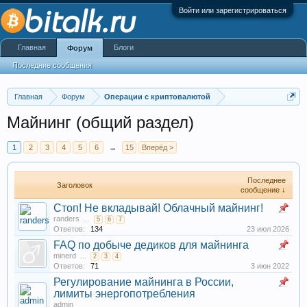
Войти или зарегистрироваться
Главная
Блоги
Форум
Последние сообщения
Главная
Форум
Операции с криптовалютой
Майнинг (общий раздел)
1
2
3
4
5
6
→
15
Вперёд >
Последнее
Заголовок
сообщение ↓
Стоп! Не вкладывай! Облачный майнинг!
randers
...
5
6
7
Ответов:
134
23 июл 2026
FAQ по добыче дедиков для майнинга
minerd
...
2
3
4
Ответов:
71
3 июн 2022
Регулирование майнинга в России,
лимиты энергопотребления
admin