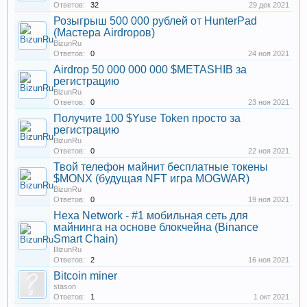
Ответов:
32
29 дек 2021
Розыгрыш 500 000 рублей от HunterPad
(Мастера Airdropов)
BizunRu
Ответов:
0
24 ноя 2021
Airdrop 50 000 000 000 $METASHIB за
регистрацию
BizunRu
Ответов:
0
23 ноя 2021
Получите 100 $Yuse Token просто за
регистрацию
BizunRu
Ответов:
0
22 ноя 2021
Твой телефон майнит бесплатные токены
$MONX (будущая NFT игра MOGWAR)
BizunRu
Ответов:
0
19 ноя 2021
Hexa Network - #1 мобильная сеть для
майнинга на основе блокчейна (Binance
Smart Chain)
BizunRu
Ответов:
2
16 ноя 2021
Bitcoin miner
stason
Ответов:
1
1 окт 2021