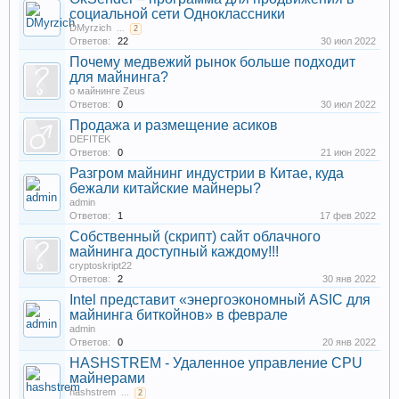
социальной сети Одноклассники
DMyrzich
...
2
Ответов:
22
30 июл 2022
Почему медвежий рынок больше подходит
для майнинга?
о майнинге Zeus
Ответов:
0
30 июл 2022
Продажа и размещение асиков
DEFITEK
Ответов:
0
21 июн 2022
Разгром майнинг индустрии в Китае, куда
бежали китайские майнеры?
admin
Ответов:
1
17 фев 2022
Собственный (скрипт) сайт облачного
майнинга доступный каждому!!!
cryptoskript22
Ответов:
2
30 янв 2022
Intel представит «энергоэкономный ASIC для
майнинга биткойнов» в феврале
admin
Ответов:
0
20 янв 2022
HASHSTREM - Удаленное управление CPU
майнерами
hashstrem
...
2