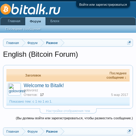
Войти или зарегистрироваться
Главная
Блоги
Форум
Последние сообщения
Главная
Форум
Разное
English (Bitcoin Forum)
Последнее
Заголовок
сообщение ↓
Welcome to Bitalk!
golovorez
Ответов:
17
5 мар 2017
Показано тем: с 1 по 1 из 1.
Настройки отображения тем
(Вы должны войти или зарегистрироваться, чтобы разместить сообщение.)
Главная
Форум
Разное